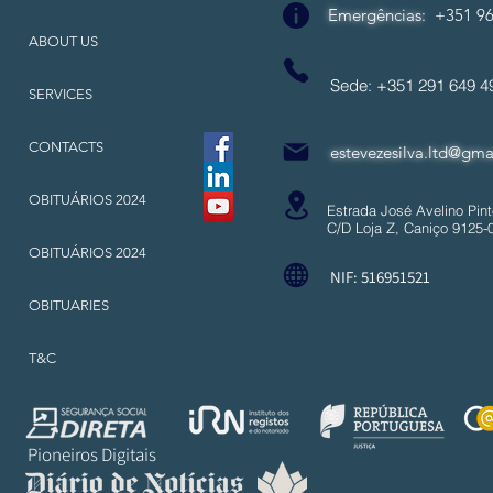
Emergências
:
+351 96
ABOUT US
Sede: +351 291 649
SERVICES
CONTACTS
estevezesilva.ltd@gma
OBITUÁRIOS 2024
Estrada José Avelino Pint
C/D Loja Z, Caniço 9125-
OBITUÁRIOS 2024
NIF: 516951521
OBITUARIES
T&C
Pioneiros Digitais