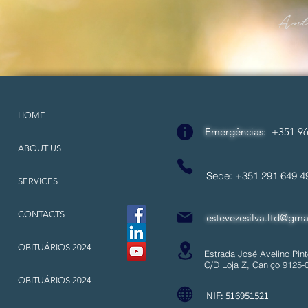
HOME
Emergências
:
+351 96
ABOUT US
Sede: +351 291 649
SERVICES
CONTACTS
estevezesilva.ltd@gma
OBITUÁRIOS 2024
Estrada José Avelino Pint
C/D Loja Z, Caniço 9125-
OBITUÁRIOS 2024
NIF: 516951521