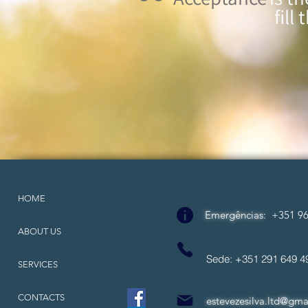
fill
HOME
Emergências
:
+351 96
ABOUT US
Sede: +351 291 649
SERVICES
CONTACTS
estevezesilva.ltd@gma