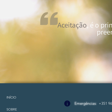
Aceitação
, é o pr
pree
INÍCIO
Emergências
:
+351 96
SOBRE