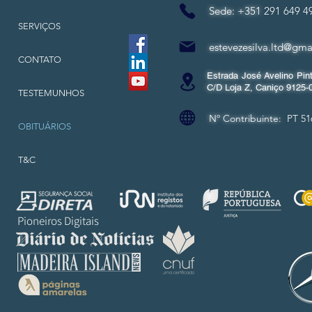
Sede: +351
291 649 4
SERVIÇOS
estevezesilva.ltd@gma
CONTATO
Estrada José Avelino Pint
C/D Loja Z, Caniço 9125-
TESTEMUNHOS
Nº Contribuinte:
PT 51
OBITUÁRIOS
T&C
Pioneiros Digitais