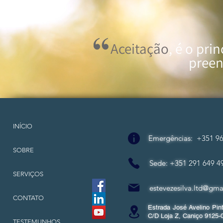
Aceitação
, é o pr
preen
INÍCIO
Emergências
:
+351 96
SOBRE
Sede: +351
291 649 4
SERVIÇOS
estevezesilva.ltd@gma
CONTATO
Estrada José Avelino Pint
C/D Loja Z, Caniço 9125-
TESTEMUNHOS