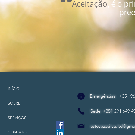
Aceitação
, é o p
pree
INÍCIO
Emergências
:
+351 96
SOBRE
Sede: +351
291 649 4
SERVIÇOS
estevezesilva.ltd@gma
CONTATO