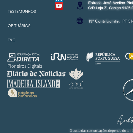
Estrada José Avelino Pint
C/D Loja Z, Caniço 9125-
TESTEMUNHOS
Nº Contribuinte:
PT 51
OBITUÁRIOS
T&C
Pioneiros Digitais
O custo das comunicações depende do tarif